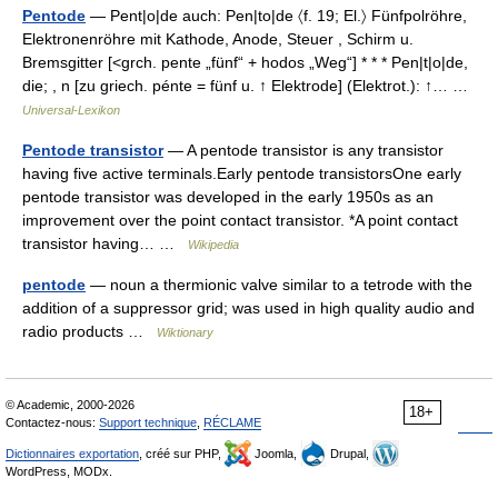
Pentode
— Pent|o|de auch: Pen|to|de 〈f. 19; El.〉 Fünfpolröhre,
Elektronenröhre mit Kathode, Anode, Steuer , Schirm u.
Bremsgitter [<grch. pente „fünf“ + hodos „Weg“] * * * Pen|t|o|de,
die; , n [zu griech. pénte = fünf u. ↑ Elektrode] (Elektrot.): ↑… …
Universal-Lexikon
Pentode transistor
— A pentode transistor is any transistor
having five active terminals.Early pentode transistorsOne early
pentode transistor was developed in the early 1950s as an
improvement over the point contact transistor. *A point contact
transistor having… …
Wikipedia
pentode
— noun a thermionic valve similar to a tetrode with the
addition of a suppressor grid; was used in high quality audio and
radio products …
Wiktionary
© Academic, 2000-2026
18+
Contactez-nous:
Support technique
,
RÉCLAME
Dictionnaires exportation
, créé sur PHP,
Joomla,
Drupal,
WordPress, MODx.