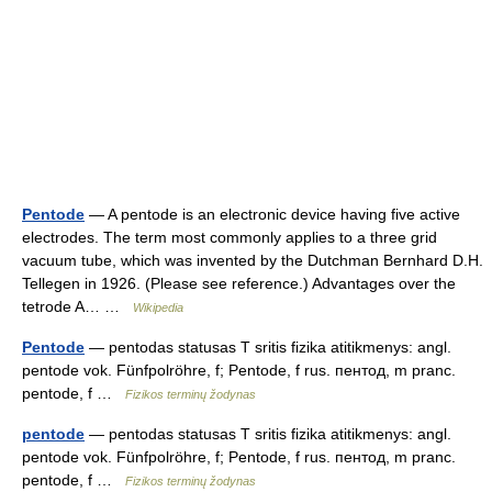
Pentode
— A pentode is an electronic device having five active
electrodes. The term most commonly applies to a three grid
vacuum tube, which was invented by the Dutchman Bernhard D.H.
Tellegen in 1926. (Please see reference.) Advantages over the
tetrode A… …
Wikipedia
Pentode
— pentodas statusas T sritis fizika atitikmenys: angl.
pentode vok. Fünfpolröhre, f; Pentode, f rus. пентод, m pranc.
pentode, f …
Fizikos terminų žodynas
pentode
— pentodas statusas T sritis fizika atitikmenys: angl.
pentode vok. Fünfpolröhre, f; Pentode, f rus. пентод, m pranc.
pentode, f …
Fizikos terminų žodynas