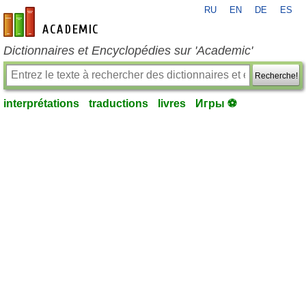
RU
EN
DE
ES
fr-academic.com
Dictionnaires et Encyclopédies sur 'Academic'
Recherche!
interprétations
traductions
livres
Игры ⚽