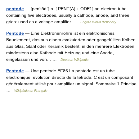
pentode
— [pen′tōd΄] n. [ PENT(A) + ODE1] an electron tube
containing five electrodes, usually a cathode, anode, and three
grids: used as a voltage amplifier …
English World dictionary
Pentode
— Eine Elektronenröhre ist ein elektronisches
Bauelement, das aus einem evakuierten oder gasgefüllten Kolben
aus Glas, Stahl oder Keramik besteht, in den mehrere Elektroden,
mindestens eine Kathode mit Heizung und eine Anode,
eingelassen und von… …
Deutsch Wikipedia
Pentode
— Une pentode EF86 La pentode est un tube
électronique, évolution directe de la tétrode. C est un composant
généralement utilisé pour amplifier un signal. Sommaire 1 Principe
…
Wikipédia en Français