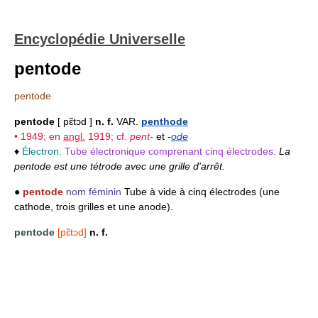
Encyclopédie Universelle
pentode
pentode
pentode
[ pɛ̃tɔd ]
n. f.
VAR.
penthode
• 1949; en
angl.
1919;
cf.
pent-
et
-
ode
♦
Électron.
Tube électronique comprenant cinq électrodes.
La
pentode est une tétrode avec une grille d'arrêt.
●
pentode
nom féminin
Tube à vide à cinq électrodes (une
cathode, trois grilles et une anode).
pentode
[pɛ̃tɔd]
n. f.