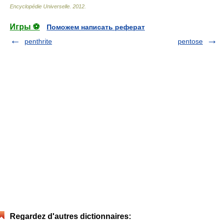
Encyclopédie Universelle
.
2012
.
Игры ⚽
Поможем написать реферат
penthrite
pentose
Regardez d'autres dictionnaires: